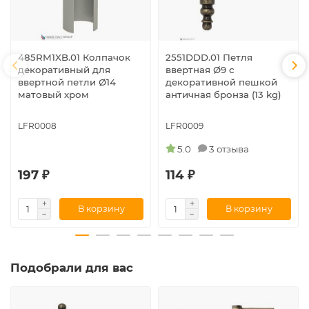
485RM1XB.01 Колпачок
2551DDD.01 Петля
декоративный для
ввертная Ø9 с
ввертной петли Ø14
декоративной пешкой
матовый хром
античная бронза (13 kg)
LFR0008
LFR0009
5.0
3 отзыва
197 ₽
114 ₽
В корзину
В корзину
Подобрали для вас