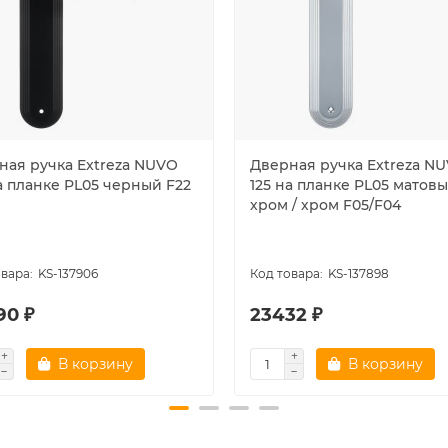
ная ручка Extreza NUVO
Дверная ручка Extreza N
а планке PL05 черный F22
125 на планке PL05 матов
хром / хром F05/F04
KS-137906
KS-137898
90 ₽
23432 ₽
В корзину
В корзину