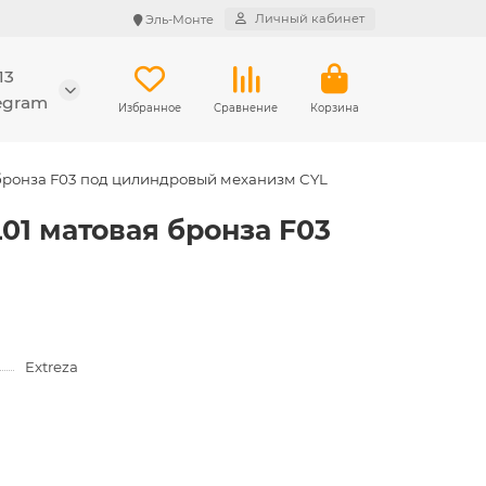
Личный кабинет
Эль-Монте
13
legram
Избранное
Сравнение
Корзина
 бронза F03 под цилиндровый механизм CYL
01 матовая бронза F03
Extreza