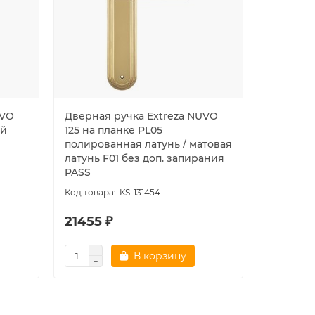
UVO
Дверная ручка Extreza NUVO
Дверная
ый
125 на планке PL05
125 на п
полированная латунь / матовая
полирова
латунь F01 без доп. запирания
латунь 
PASS
механиз
KS-131454
21455 ₽
21455 
В корзину