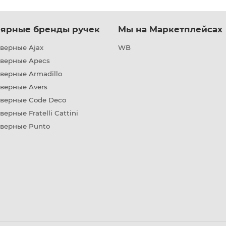
ярные бренды ручек
Мы на Маркетплейсах
верные Ajax
WB
дверные Apecs
верные Armadillo
верные Avers
дверные Code Deco
верные Fratelli Cattini
дверные Punto