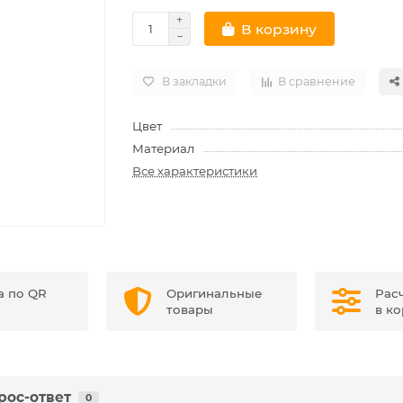
В корзину
В закладки
В сравнение
Цвет
Материал
Все характеристики
а по QR
Оригинальные
Рас
товары
в к
рос-ответ
0