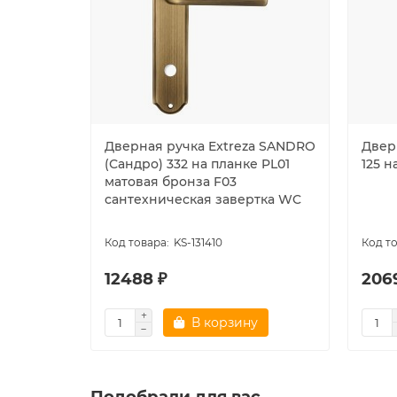
Дверная ручка Extreza SANDRO
Двер
(Сандро) 332 на планке PL01
125 н
матовая бронза F03
сантехническая завертка WC
KS-131410
12488 ₽
206
В корзину
Подобрали для вас