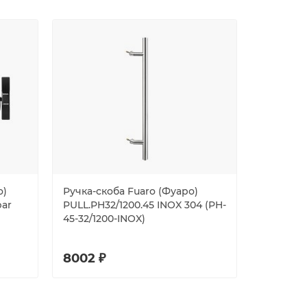
о)
Ручка-скоба Fuaro (Фуаро)
Ручка-ск
bar
PULL.PH32/1200.45 INOX 304 (PH-
PULL.PH3
45-32/1200-INOX)
8002 ₽
6224 ₽