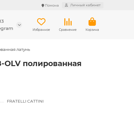
Личный кабинет
Помона
13
legram
Избранное
Сравнение
Корзина
ованная латунь
88-OLV полированная
FRATELLI CATTINI