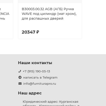
м
B30003.00.32 AGB (АГБ) Ручка
Ручка ско
 ENCIA
WAVE под цилиндр (мат хром),
FOGGIA 3
унь
для распашных дверей
матовая
20347 ₽
16988 
Наши контакты
+7 (915) 190-05-13
написать в Telegram
info@furniturapro.ru
Наш адрес
Юридический адрес: Курганская
область , Юргамышский район, д