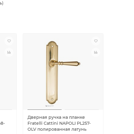
ь)
Дверная ручка на планке
Дверная
48-
Fratelli Cattini NAPOLI PL257-
Fratelli 
OLV полированная латунь
OLV пол