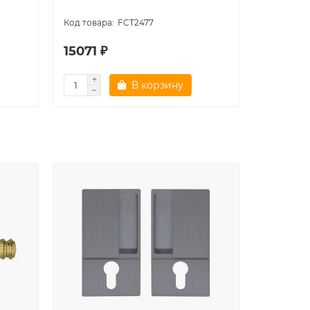
FCT2477
15071 ₽
15476 
В корзину