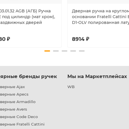
3.01.32 AGB (АГБ) Ручка
Дверная ручка на кругло
 под цилиндр (мат хром),
основании Fratelli Cattini
раздвижных дверей
D1-OLV полированная лат
80 ₽
8914 ₽
ярные бренды ручек
Мы на Маркетплейсах
верные Ajax
WB
дверные Apecs
верные Armadillo
верные Avers
дверные Code Deco
верные Fratelli Cattini