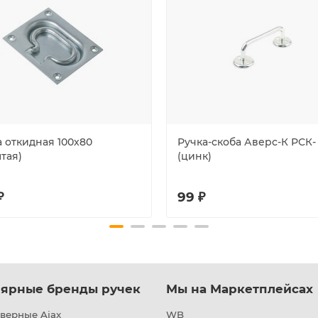
а откидная 100x80
Ручка-скоба Аверс-К РСК-
тая)
(цинк)
₽
99 ₽
ярные бренды ручек
Мы на Маркетплейсах
верные Ajax
WB