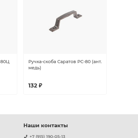
 80Ц
Ручка-скоба Саратов РС-80 (ант.
Ручка-с
медь)
РС80 (ме
132 ₽
83 ₽
Наши контакты
+7 (915) 190-05-13