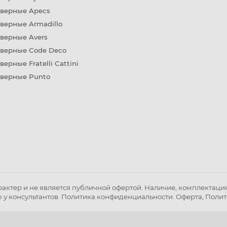
дверные Apecs
верные Armadillo
верные Avers
дверные Code Deco
верные Fratelli Cattini
дверные Punto
ктер и не является публичной офертой. Наличие, комплектация 
 у консультантов.
Политика конфиденциальности
.
Оферта
,
Полит