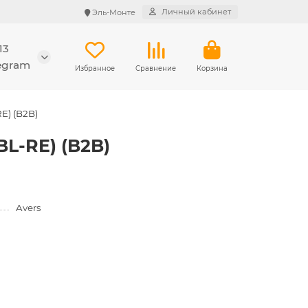
Личный кабинет
Эль-Монте
13
legram
Избранное
Сравнение
Корзина
E) (B2B)
BL-RE) (B2B)
Avers