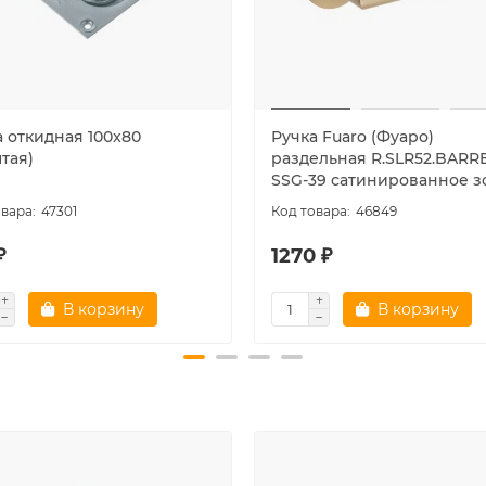
а откидная 100x80
Ручка Fuaro (Фуаро)
тая)
раздельная R.SLR52.BARR
SSG-39 сатинированное з
47301
46849
₽
1270 ₽
В корзину
В корзину