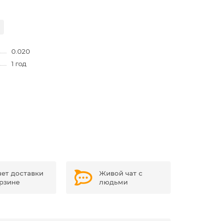
0.020
1 год
чет доставки
Живой чат с
орзине
людьми