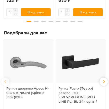
729 ₽
875 ₽
В корзину
В корзину
Подобрали для вас
Ручки дверные Apecs H-
Ручка Fuaro (Фуаро)
0826-A-NIS/NI (Spindle
раздельная
130) (B2B)
K.RL52.REDLINE (RED
LINE RL) BL-24 черный