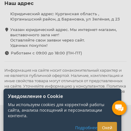
Наш адрес
Юридический адрес: Курганская область ,
Юргамышский район, д Барановка, ул Зелёная, д 23
Указан юридический адрес. Мы интернет-магазин,
выставочного зала нет!
Оставляйте свои заявки через сайт.
Удачных покупок!
Работаем с 09:00 до 18:00 (ПН-ПТ)
Информация на сайте носит ознакомительный характер и
не является публичной офертой. Наличие, комплектация и
иные свойства товара могут отличаться от представленных
на сайте. Уточняйте информацию у консультантов.
Политика
конфиденциальности
.
Оферта
,
Политика обработки файлов
Уведомление о Cookie
cookie
Мы используем cookies для корректной работы
сайта, анализа посещений и персонализации
контента.
Подробнее
Окей