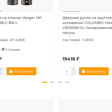
и на планке Vanger HP-
Дверная ручка на кругло
88-C-BN-L
основании COLOMBO Fles
CB51RSB-OL полированна
латунь
AP-34608
CLB033
2 отзыва
₽
19418 ₽
В корзину
В корзину