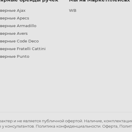
верные Ajax
WB
дверные Apecs
верные Armadillo
верные Avers
дверные Code Deco
верные Fratelli Cattini
дверные Punto
ктер и не является публичной офертой. Наличие, комплектация 
 у консультантов.
Политика конфиденциальности
.
Оферта
,
Полит