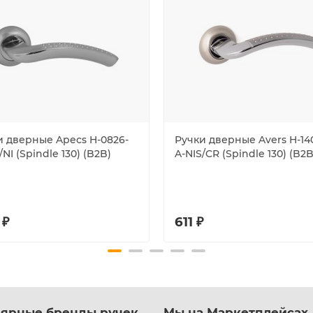
и дверные Apecs H-0826-
Ручки дверные Avers H-14
/NI (Spindle 130) (B2B)
A-NIS/CR (Spindle 130) (B2B
 ₽
611 ₽
ярные бренды ручек
Мы на Маркетплейсах