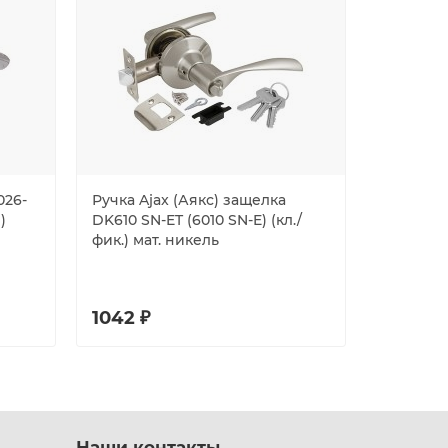
026-
Ручка Ajax (Аякс) защелка
Ручка Pu
)
DK610 SN-ET (6010 SN-E) (кл./
раздель
фик.) мат. никель
BL-24 ч
1042 ₽
874 ₽
Наши контакты