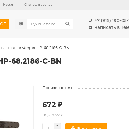
Новинки
Отследить заказ
+7 (915) 190-05-
ОГ
написать в Te
 на планке Vanger HP-68.2186-C-BN
HP-68.2186-C-BN
Производитель
672 ₽
НДС 5%: 32 ₽
В корзину