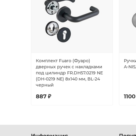
Комплект Fuaro (Фуаро)
Ручк
дверных ручек с накладками
A-NIS
под цилиндр FR.DH57.0219 NE
(DH-0219 NE) 8x140 мм, BL-24
черный
887 ₽
1100
Информация
Попул