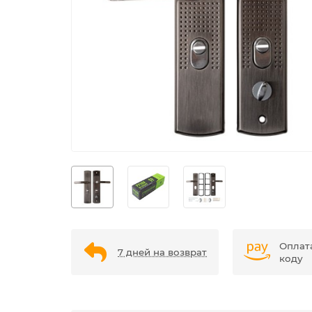
Оплат
7 дней на возврат
коду