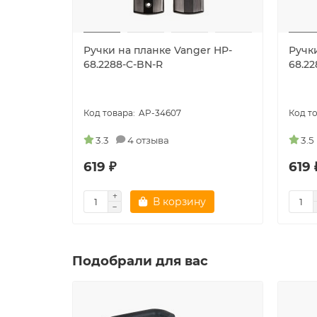
Ручки на планке Vanger HP-
Ручк
68.2288-C-BN-R
68.22
AP-34607
3.3
4 отзыва
3.5
619 ₽
619 
В корзину
Подобрали для вас