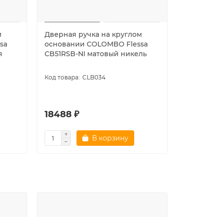
м
Дверная ручка на круглом
Дверная
sa
основании COLOMBO Flessa
основан
я
CB51RSB-NI матовый никель
ID31RSB
латунь
CLB034
18488 ₽
11411 ₽
В корзину