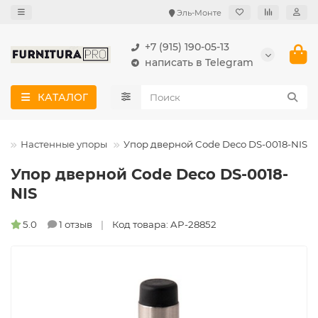
Эль-Монте
+7 (915) 190-05-13
написать в Telegram
КАТАЛОГ
е
Настенные упоры
Упор дверной Code Deco DS-0018-NIS
Упор дверной Code Deco DS-0018-
NIS
5.0
1 отзыв
Код товара: AP-28852