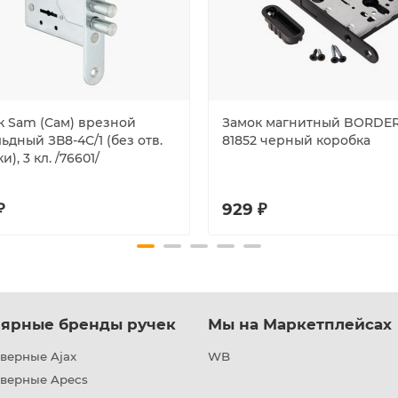
к Sam (Сам) врезной
Замок магнитный BORDE
ьдный ЗВ8-4С/1 (без отв.
81852 черный коробка
и), 3 кл. /76601/
₽
929 ₽
ярные бренды ручек
Мы на Маркетплейсах
верные Ajax
WB
дверные Apecs