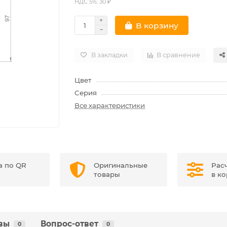
НДС 5%: 30 ₽
В корзину
В закладки
В сравнение
Цвет
Серия
Все характеристики
а по QR
Оригинальные
Рас
товары
в к
вы
Вопрос-ответ
0
0