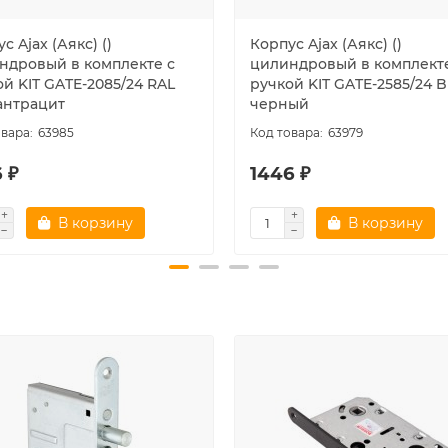
с Ajax (Аякс) ()
Корпус Ajax (Аякс) ()
ндровый в комплекте с
цилиндровый в комплекте
й KIT GATE-2085/24 RAL
ручкой KIT GATE-2585/24 B
 антрацит
черный
63985
63979
 ₽
1446 ₽
В корзину
В корзину