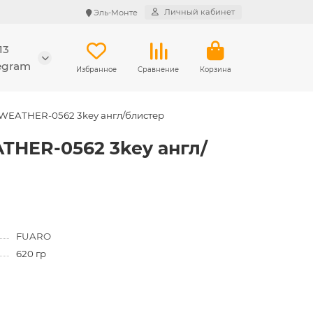
Личный кабинет
Эль-Монте
13
legram
Избранное
Сравнение
Корзина
-WEATHER-0562 3key англ/блистер
THER-0562 3key англ/
FUARO
620 гр