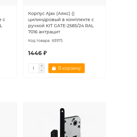
Корпус Ajax (Аякс) ()
Корпус Aj
 с
цилиндровый в комплекте с
цилиндр
L
ручкой KIT GATE-2585/24 RAL
ручкой K
7016 антрацит
коричн
63975
1446 ₽
1436 ₽
В корзину