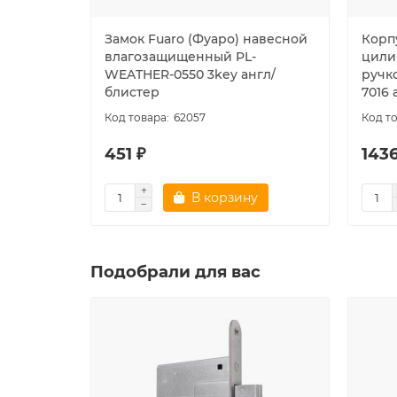
Замок Fuaro (Фуаро) навесной
Корпу
влагозащищенный PL-
цили
WEATHER-0550 3key англ/
ручко
блистер
7016
62057
451 ₽
1436
В корзину
Подобрали для вас