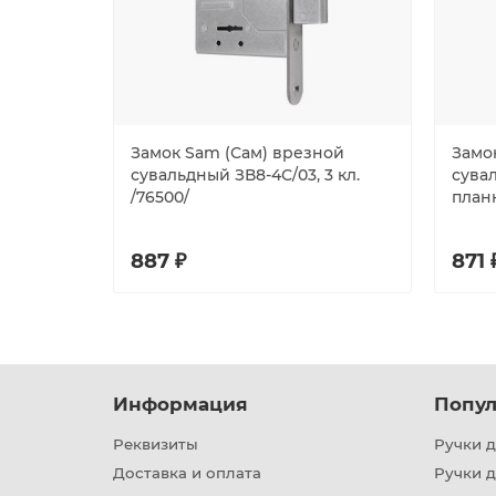
Замок Sam (Сам) врезной
Замо
сувальдный ЗВ8-4С/03, 3 кл.
сувал
/76500/
планк
887 ₽
871 
Информация
Попул
Реквизиты
Ручки д
Доставка и оплата
Ручки 