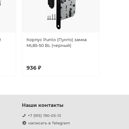
R
Корпус Punto (Пунто) замка
Корпус A
ML85-50 BL (черный)
врезног
METLH25-
мат.нике
936 ₽
926 ₽
Наши контакты
+7 (915) 190-05-13
написать в Telegram