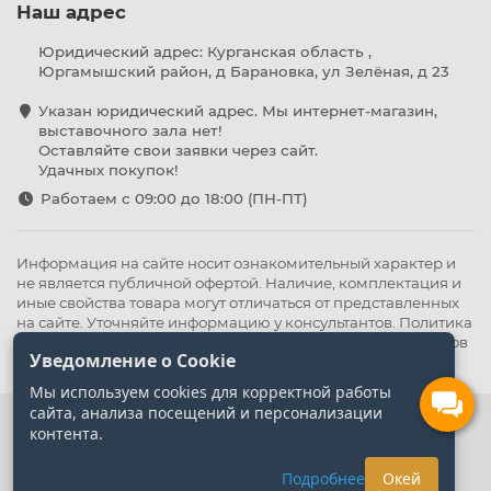
Наш адрес
Юридический адрес: Курганская область ,
Юргамышский район, д Барановка, ул Зелёная, д 23
Указан юридический адрес. Мы интернет-магазин,
выставочного зала нет!
Оставляйте свои заявки через сайт.
Удачных покупок!
Работаем с 09:00 до 18:00 (ПН-ПТ)
Информация на сайте носит ознакомительный характер и
не является публичной офертой. Наличие, комплектация и
иные свойства товара могут отличаться от представленных
на сайте. Уточняйте информацию у консультантов.
Политика
конфиденциальности
.
Оферта
,
Политика обработки файлов
Уведомление о Cookie
cookie
Мы используем cookies для корректной работы
сайта, анализа посещений и персонализации
контента.
Подробнее
Окей