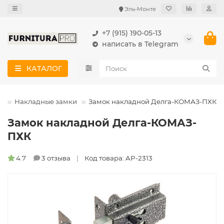
Эль-Монте
+7 (915) 190-05-13
написать в Telegram
КАТАЛОГ
и
Накладные замки
Замок накладной Делга-КОМАЗ-ПХК
Замок накладной Делга-КОМАЗ-
ПХК
4.7
3 отзыва
Код товара: AP-2313