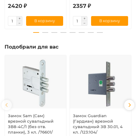
2420 ₽
2357 ₽
В корзину
В корзину
Подобрали для вас
Замок Sam (Сам)
Замок Guardian
врезной сувальдный
(Гардиан) врезной
ЗВ8-4С/1 (без отв.
сувальдный ЗВ 30.01, 4
планки), 3 кл. /76601/
кл. /123:104/