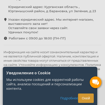
Юридический адрес: Курганская область ,
Юргамышский район, д Барановка, ул Зелёная, д 23
Указан юридический адрес. Мы интернет-магазин,
выставочного зала нет!
Оставляйте свои заявки через сайт.
Удачных покупок!
Работаем с 09:00 до 18:00 (ПН-ПТ)
Информация на сайте носит ознакомительный характер и
не является публичной офертой. Наличие, комплектация и
иные свойства товара могут отличаться от представленных
на сайте. Уточняйте информацию у консультантов.
Политика
конфиденциальности
.
Оферта
,
Политика обработки файлов
Уведомление о Cookie
cookie
Мы используем cookies для корректной работы
сайта, анализа посещений и персонализации
контента.
Подробнее
Окей