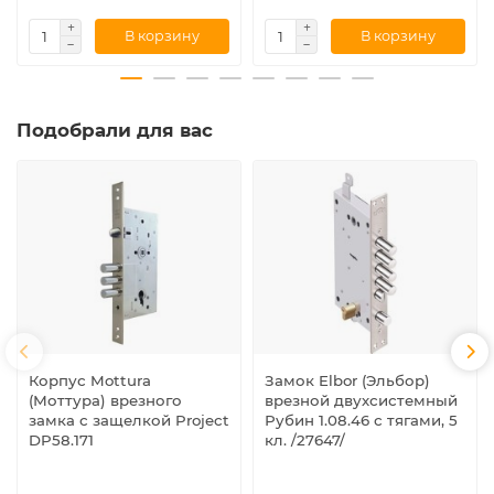
В корзину
В корзину
Подобрали для вас
Корпус Mottura
Замок Elbor (Эльбор)
(Моттура) врезного
врезной двухсистемный
замка с защелкой Project
Рубин 1.08.46 с тягами, 5
DP58.171
кл. /27647/