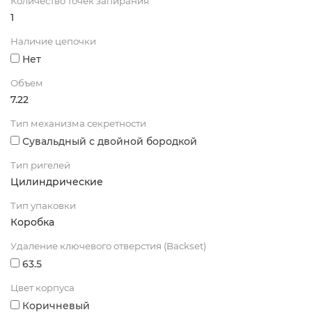
Количество точек запирания
1
Наличие цепочки
Нет
Объем
7.22
Тип механизма секретности
Сувальдный с двойной бородкой
Тип ригелей
Цилиндрические
Тип упаковки
Коробка
Удаление ключевого отверстия (Backset)
63.5
Цвет корпуса
Коричневый