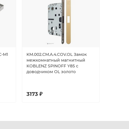
С-М1
KM.002.CM.A.4.COV.OL Замок
Замок El
межкомнатный магнитный
накладно
KOBLENZ SPINOFF Y85 с
никель, с
доводчиком OL золото
коробка,
3173 ₽
3450 ₽