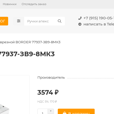
Новинки
Отследить заказ
+7 (915) 190-05-
ОГ
написать в Te
 врезной BORDER 77937-ЗВ9-8МК3
77937-ЗВ9-8МК3
Производитель
3574 ₽
НДС 5%: 170 ₽
В корзину