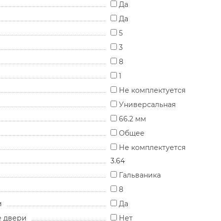
Да
Да
5
3
8
1
Не комплектуется
Универсальная
66.2 мм
Общее
Не комплектуется
3.64
Гальваника
8
и
Да
е двери
Нет