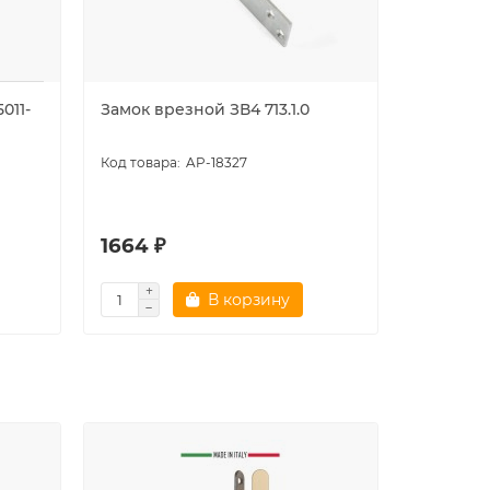
011-
Замок врезной ЗВ4 713.1.0
Замок вр
AP-18327
1664 ₽
798 ₽
В корзину