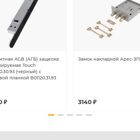
итная AGB (АГБ) защелка
Замок накладной Арес-ЗГ
лируемая Touch
0.30.93 (черный) с
ой планкой B01120.31.93
0 ₽
3140 ₽