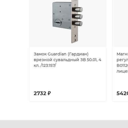
Замок Guardian (Гардиан)
Магн
врезной сувальдный ЗВ 50.01, 4
регу
кл. /123:157/
B0112
лицев
2732 ₽
542