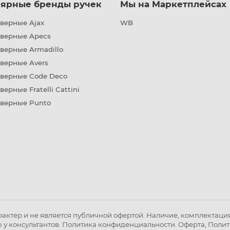
ярные бренды ручек
Мы на Маркетплейсах
верные Ajax
WB
дверные Apecs
верные Armadillo
верные Avers
дверные Code Deco
верные Fratelli Cattini
дверные Punto
ктер и не является публичной офертой. Наличие, комплектация 
 у консультантов.
Политика конфиденциальности
.
Оферта
,
Полит