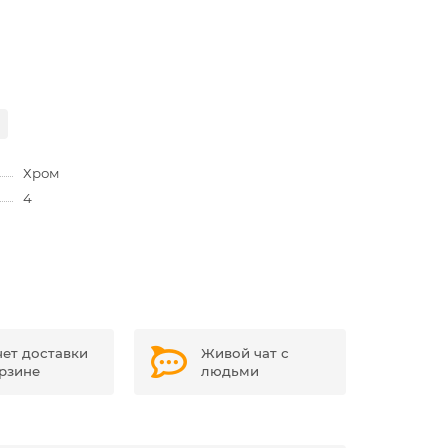
Хром
4
чет доставки
Живой чат с
орзине
людьми