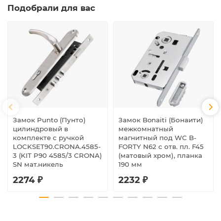
Подобрали для вас
Замок Punto (Пунто)
Замок Bonaiti (Бонаити)
цилиндровый в
межкомнатный
комплекте с ручкой
магнитный под WC B-
LOCKSET90.CRONA.4585-
FORTY N62 с отв. пл. F45
3 (KIT P90 4585/3 CRONA)
(матовый хром), планка
SN мат.никель
190 мм
2274 ₽
2232 ₽