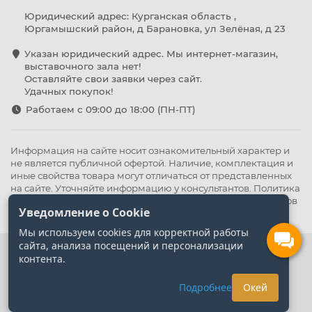
Юридический адрес: Курганская область ,
Юргамышский район, д Барановка, ул Зелёная, д 23
Указан юридический адрес. Мы интернет-магазин,
выставочного зала нет!
Оставляйте свои заявки через сайт.
Удачных покупок!
Работаем с 09:00 до 18:00 (ПН-ПТ)
Информация на сайте носит ознакомительный характер и
не является публичной офертой. Наличие, комплектация и
иные свойства товара могут отличаться от представленных
на сайте. Уточняйте информацию у консультантов.
Политика
конфиденциальности
.
Оферта
,
Политика обработки файлов
Уведомление о Cookie
cookie
Мы используем cookies для корректной работы
сайта, анализа посещений и персонализации
контента.
Подробнее
Окей