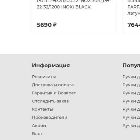
PULL.PH32/1200.22 INOX 304 (PH-
основ
22-32/1200-INOX) BLACK
FARF
лату
5690 ₽
764
Информация
Попул
Реквизиты
Ручки д
Доставка и оплата
Ручки 
Гарантия и Возврат
Ручки д
Отследить заказ
Ручки д
Контакты
Ручки 
Производители
Ручки д
Акции
Ручки 
Блог