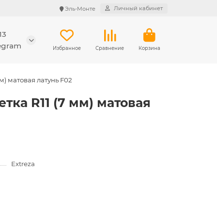
Личный кабинет
Эль-Монте
13
legram
Избранное
Сравнение
Корзина
м) матовая латунь F02
тка R11 (7 мм) матовая
Extreza