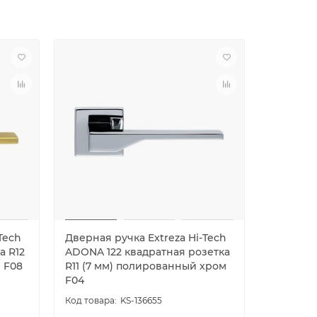
Tech
Дверная ручка Extreza Hi-Tech
Дверная 
а R12
ADONA 122 квадратная розетка
ADONA 12
D F08
R11 (7 мм) полированный хром
(7 мм) 
F04
KS-136655