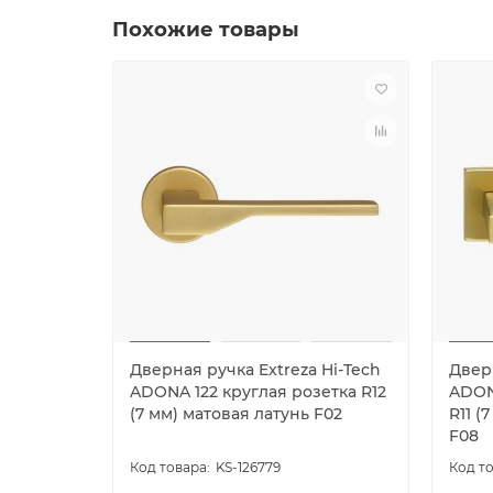
Похожие товары
Дверная ручка Extreza Hi-Tech
Дверн
ADONA 122 круглая розетка R12
ADON
(7 мм) матовая латунь F02
R11 (
F08
KS-126779