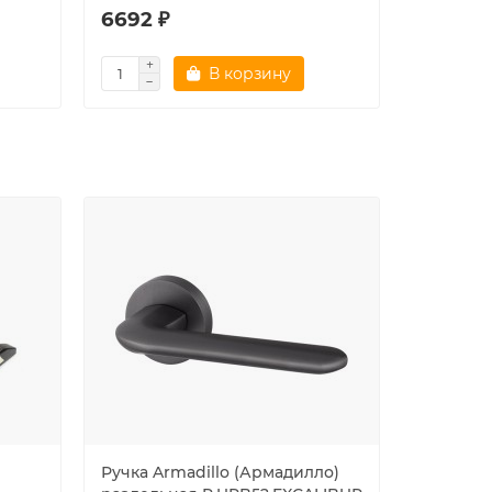
6692 ₽
6334 ₽
В корзину
Ручка Armadillo (Армадилло)
Ручка-ш