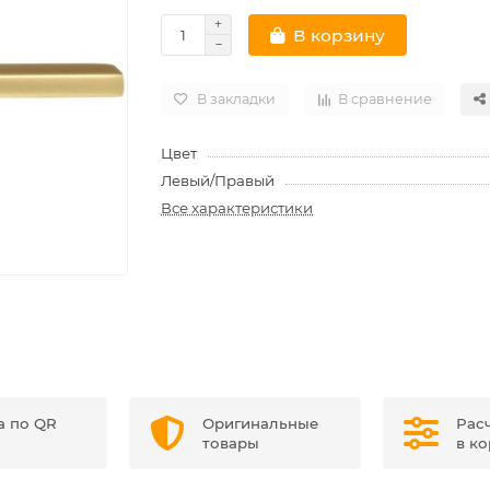
В корзину
В закладки
В сравнение
Цвет
Левый/Правый
Все характеристики
а по QR
Оригинальные
Рас
товары
в к