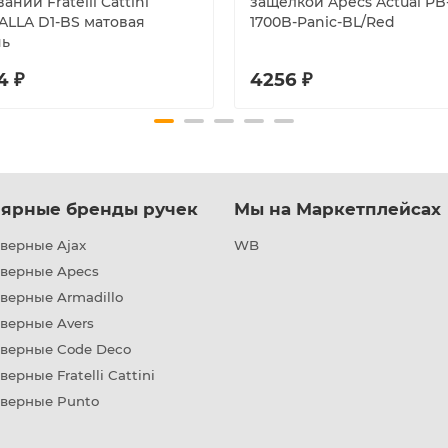
ании Fratelli Cattini
защёлкой Apecs Actual PB
ALLA D1-BS матовая
1700B-Panic-BL/Red
нь
4 ₽
4256 ₽
ярные бренды ручек
Мы на Маркетплейсах
верные Ajax
WB
дверные Apecs
верные Armadillo
верные Avers
дверные Code Deco
верные Fratelli Cattini
дверные Punto