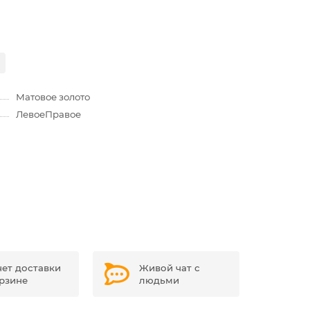
Матовое золото
Левое
Правое
чет доставки
Живой чат с
орзине
людьми