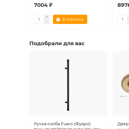
7004 ₽
897
В корзину
Подобрали для вас
Ручка-скоба Fuaro (Фуаро)
Двер