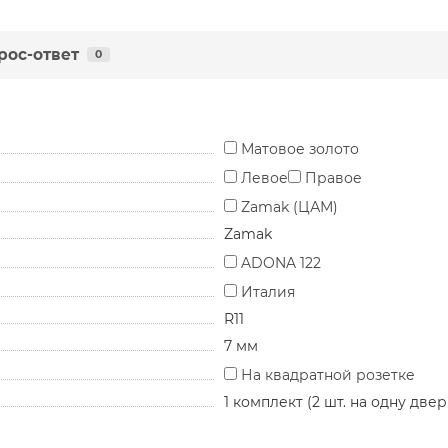
рос-ответ
0
Матовое золото
Левое
Правое
Zamak (ЦАМ)
Zamak
ADONA 122
Италия
R11
7 мм
На квадратной розетке
1 комплект (2 шт. на одну двер