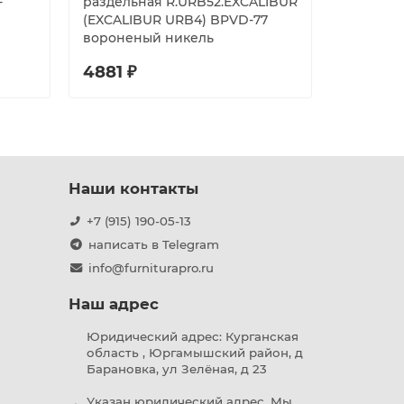
-
раздельная R.URB52.EXCALIBUR
тягами A
(EXCALIBUR URB4) BPVD-77
Panic-BL
вороненый никель
4881 ₽
5822 ₽
Наши контакты
+7 (915) 190-05-13
написать в Telegram
info@furniturapro.ru
Наш адрес
Юридический адрес: Курганская
область , Юргамышский район, д
Барановка, ул Зелёная, д 23
Указан юридический адрес. Мы