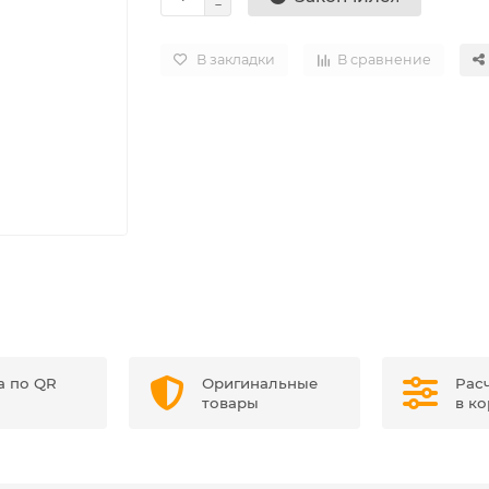
В закладки
В сравнение
а по QR
Оригинальные
Рас
товары
в к