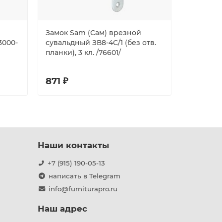
Замок Sam (Сам) врезной
Замок Ab
3000-
сувальдный ЗВ8-4С/1 (без отв.
врезной 
планки), 3 кл. /76601/
кл.
871 ₽
583 ₽
Наши контакты
+7 (915) 190-05-13
написать в Telegram
info@furniturapro.ru
Наш адрес