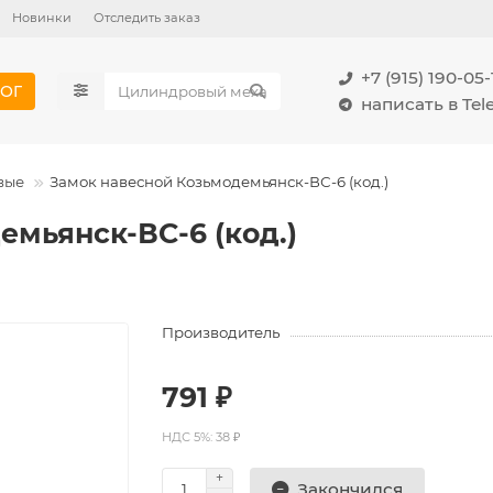
Новинки
Отследить заказ
+7 (915) 190-05-
ОГ
написать в Te
вые
Замок навесной Козьмодемьянск-ВС-6 (код.)
мьянск-ВС-6 (код.)
Производитель
791 ₽
НДС 5%: 38 ₽
Закончился