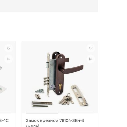
8-4С
Замок врезной 78104-ЗВ4-3
Замок вр
(медь)
Л