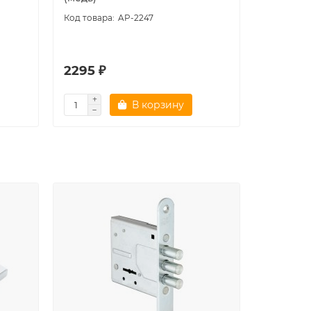
AP-2247
2295 ₽
3100 ₽
В корзину