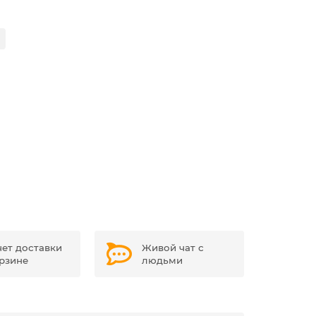
чет доставки
Живой чат с
орзине
людьми