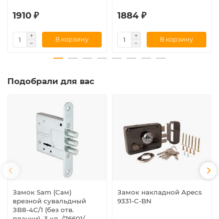
1910 ₽
1884 ₽
В корзину
В корзину
Подобрали для вас
Замок Sam (Сам)
Замок накладной Apecs
врезной сувальдный
9331-C-BN
ЗВ8-4С/1 (без отв.
планки), 3 кл. /76601/