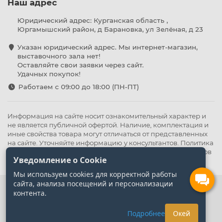
Наш адрес
Юридический адрес: Курганская область ,
Юргамышский район, д Барановка, ул Зелёная, д 23
Указан юридический адрес. Мы интернет-магазин,
выставочного зала нет!
Оставляйте свои заявки через сайт.
Удачных покупок!
Работаем с 09:00 до 18:00 (ПН-ПТ)
Информация на сайте носит ознакомительный характер и
не является публичной офертой. Наличие, комплектация и
иные свойства товара могут отличаться от представленных
на сайте. Уточняйте информацию у консультантов.
Политика
конфиденциальности
.
Оферта
,
Политика обработки файлов
Уведомление о Cookie
cookie
Мы используем cookies для корректной работы
сайта, анализа посещений и персонализации
контента.
Подробнее
Окей