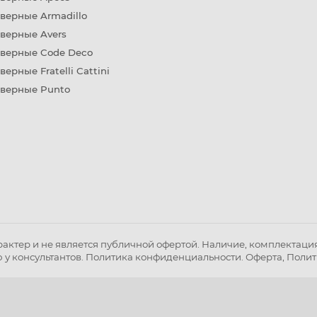
верные Armadillo
верные Avers
дверные Code Deco
верные Fratelli Cattini
дверные Punto
ктер и не является публичной офертой. Наличие, комплектация 
 у консультантов.
Политика конфиденциальности
.
Оферта
,
Полит