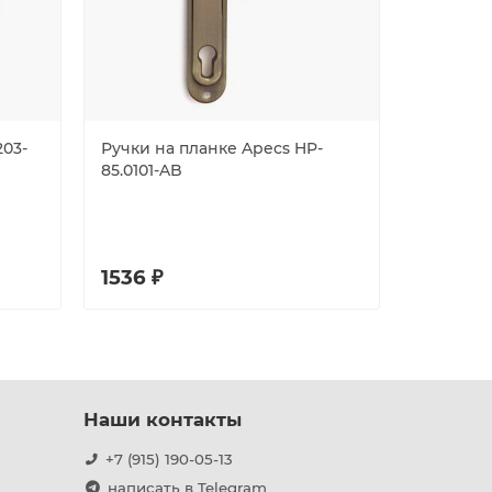
203-
Ручки на планке Apecs HP-
Комплект
85.0101-AB
дверных
под цили
(DH-0219
черный
1536 ₽
887 ₽
Наши контакты
+7 (915) 190-05-13
написать в Telegram