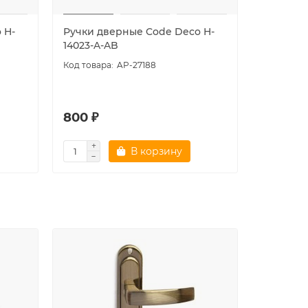
 H-
Ручки дверные Code Deco H-
Ручки д
14023-A-AB
14023-A-
AP-27188
800 ₽
800 ₽
В корзину