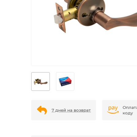
Оплат
7 дней на возврат
коду