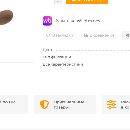
Купить на Wildberries
В закладки
В сравнение
Цвет
Тип фиксации
Все характеристики
а по QR
Оригинальные
Рас
товары
в к